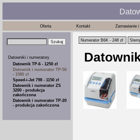
Datow
Oferta
Kontakt
Zamawianie i
Numerator B6K - 248 zł
Stemp
Datownik 
Datowniki i numeratory
Datownik TP-6 - 1250 zł
Datownik i numerator TP-50
- 1580 zł
Speed-i-Jet 798 - 1150 zł
Datownik i numerator ZS
3200 - produkcja
zakończona
Datownik i numerator TP-20
- produkcja zakończona