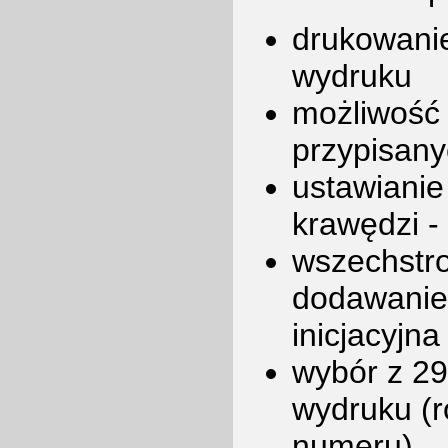
drukowanie
wydruku
możliwość
przypisany
ustawianie
krawędzi 
wszechstro
dodawanie 
inicjacyjna
wybór z 2
wydruku (r
numeru)