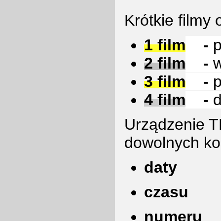
Krótkie filmy
1 film
-
p
2 film
-
3 film
-
4 film
-
d
Urządzenie T
dowolnych ko
daty
czasu
numeru