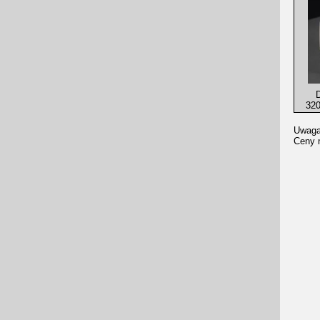
D
320
Uwaga
Ceny n