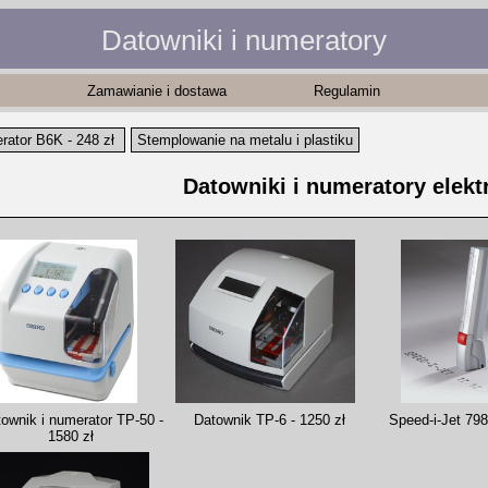
Datowniki i numeratory
Zamawianie i dostawa
Regulamin
ator B6K - 248 zł
Stemplowanie na metalu i plastiku
Datowniki i numeratory elekt
Datownik TP-6 - 1250 zł
ownik i numerator TP-50 -
Speed-i-Jet 798
1580 zł